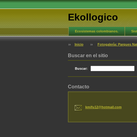
Ekollogico
Ecosistemas colombianos.
Sis
Novedades
Blog
Fotoga
Inicio
Fotogalería: Parques N
Buscar en el sitio
Buscar:
Contacto
kmifu12@
hotmail.
com