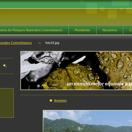
tema de Parques Naturales Colombianos
Portafolio
Nosotros
C
lería
Nuestro equipo
Libro de visitas
Preguntas frecuentes
aturales Colombianos
foto16.jpg
un mundo mejor equivale a la
Anterior