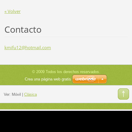
« Volver
Contacto
kmifu12@
hotmail.
com
© 2009 Todos los derechos reservados.
Crea una página web gratis
Ver:
Móvil
|
Clásica